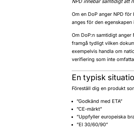
NPD innebär samtidigt att 
Om en DoP anger NPD för b
anges för den egenskapen 
Om DoP:n samtidigt anger 
framgå tydligt vilken dokum
exempelvis handla om natio
verifiering som inte omfatt
En typisk situati
Föreställ dig en produkt 
”Godkänd med ETA”
”CE-märkt”
”Uppfyller europeiska br
”EI 30/60/90”