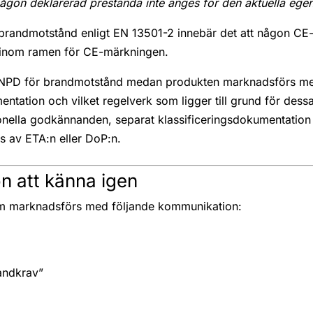
någon deklarerad prestanda inte anges för den aktuella ege
randmotstånd enligt EN 13501-2 innebär det att någon CE-
inom ramen för CE-märkningen.
NPD för brandmotstånd medan produkten marknadsförs med
entation och vilket regelverk som ligger till grund för dess
nella godkännanden, separat klassificeringsdokumentation e
as av ETA:n eller DoP:n.
on att känna igen
som marknadsförs med följande kommunikation:
andkrav”