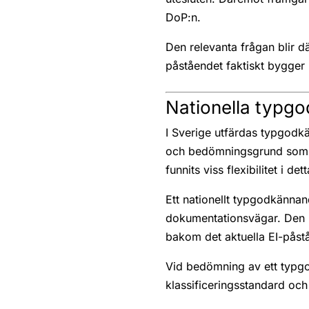
DoP:n.
Den relevanta frågan blir 
påståendet faktiskt bygger 
Nationella typg
I Sverige utfärdas typgodk
och bedömningsgrund som ut
funnits viss flexibilitet i dett
Ett nationellt typgodkännan
dokumentationsvägar. Den re
bakom det aktuella EI-påstå
Vid bedömning av ett typgo
klassificeringsstandard oc