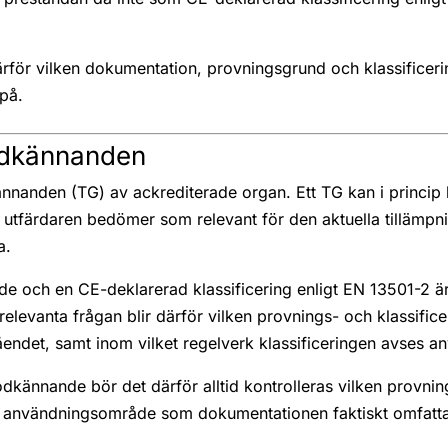
därför vilken dokumentation, provningsgrund och klassificer
på.
odkännanden
ännanden (TG) av ackrediterade organ. Ett TG kan i princip
färdaren bedömer som relevant för den aktuella tillämpnin
a.
de och en CE-deklarerad klassificering enligt EN 13501-2 är
levanta frågan blir därför vilken provnings- och klassific
endet, samt inom vilket regelverk klassificeringen avses a
dkännande bör det därför alltid kontrolleras vilken provni
h användningsområde som dokumentationen faktiskt omfatta