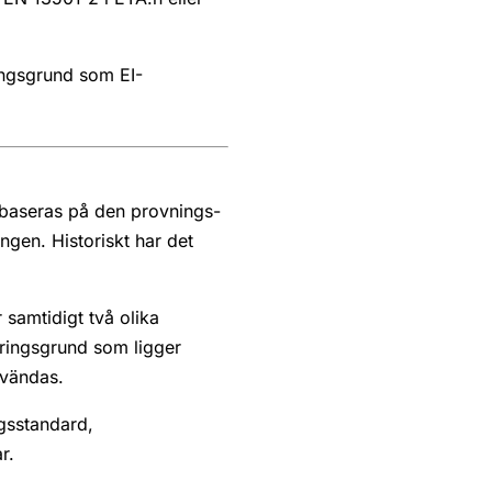
ingsgrund som EI-
 baseras på den provnings-
gen. Historiskt har det
 samtidigt två olika
eringsgrund som ligger
nvändas.
ngsstandard,
r.