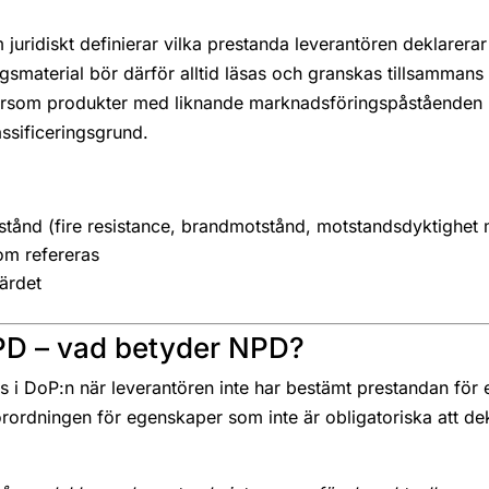
juridiskt definierar vilka prestanda leverantören deklarera
smaterial bör därför alltid läsas och granskas tillsamman
ersom produkter med liknande marknadsföringspåståenden in
ssificeringsgrund.
stånd (fire resistance, brandmotstånd, motstandsdyktighet 
om refereras
ärdet
PD – vad betyder NPD?
i DoP:n när leverantören inte har bestämt prestandan för 
förordningen för egenskaper som inte är obligatoriska att dek