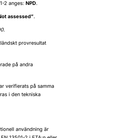
01-2 anges:
NPD
.
Not assessed”
.
90.
tländskt provresultat
erade på andra
ar verifierats på samma
ras i den tekniska
ationell användning är
 EN 13501-2 i ETA:n eller