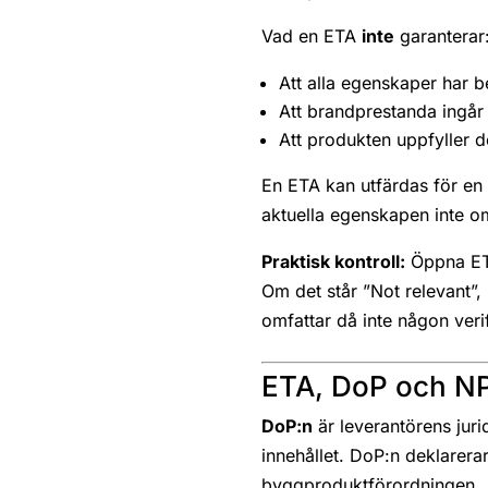
Vad en ETA
inte
garanterar
Att alla egenskaper har 
Att brandprestanda ingå
Att produkten uppfyller 
En ETA kan utfärdas för en
aktuella egenskapen inte 
Praktisk kontroll:
Öppna ETA
Om det står ”Not relevant”,
omfattar då inte någon ver
ETA, DoP och NP
DoP:n
är leverantörens juri
innehållet. DoP:n deklarer
byggproduktförordningen.