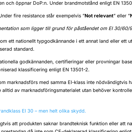
en och öppnar DoP:n. Under brandmotstånd enligt EN 135
nder fire resistance står exempelvis ”
Not relevant
” eller ”
entation som ligger till grund för påståendet om EI 30/60/
m ett nationellt typgodkännande i ett annat land eller ett u
serad standard.
tionella godkännanden, certifieringar eller provningar bas
iserad klassificering enligt EN 13501-2.
som marknadsförs med samma EI-klass inte nödvändigtvis h
te alltid av marknadsföringsmaterialet utan behöver kontrolle
ndklass EI 30 – men helt olika skydd.
gtvis att produkten saknar brandteknisk funktion eller att n
prestandan då inte som CE-deklarerad klassificering enligt