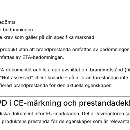
:
bedömts
r i bedömningen
de krav som gäller på din specifika marknad
 produkt utan att brandprestanda omfattas av bedömningen.
omfattas av ETA-bedömningen.
-dokumentet och leta upp avsnittet om brandmotstånd (fire
 ”Not assessed” eller liknande – då är brandprestandan int
ifierad brandprestanda för den aktuella egenskapen.
D i CE-märkning och prestandadekl
diska dokument inför EU-marknaden. Det är leverantören som
ar produktens prestanda för de egenskaper som är relevanta