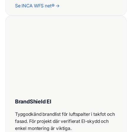
Se INCA WFS net® →
BrandShield EI
Typgodkänd brandlist för luftspalter i takfot och
fasad. För projekt där verifierat EI-skydd och
enkel montering är viktiga.