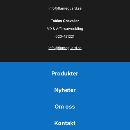
info@flameguard.se
Tobias Chevalier
VD & Affärsutveckling
020-121221
info@flameguard.se
Produkter
Nyheter
Om oss
Kontakt