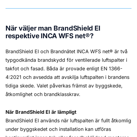
När väljer man BrandShield EI
respektive
INCA WFS net®
?
BrandShield EI och Brandnätet INCA WFS net® är två
typgodkända brandskydd för ventilerade luftspalter i
takfot och fasad. Båda är provade enligt EN 1366-
4:2021 och avsedda att avskilja luftspalten i brandens
tidiga skede. Valet påverkas främst av byggskede,
åtkomlighet och brandklasskrav.
När BrandShield EI är lämpligt
BrandShield EI används när luftspalten är fullt åtkomlig
under byggskedet och installation kan utföras