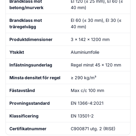
Brandklass mot
EI 120 (≤ 25 mm), EI 60 (≤
betong/murverk
40 mm)
Brandklass mot
EI 60 (≤ 30 mm), EI 30 (≤
träregelvägg
40 mm)
Produktdimensioner
3 × 142 × 1200 mm
Ytskikt
Aluminiumfolie
Infästningsunderlag
Regel minst 45 × 120 mm
Minsta densitet för regel
≥ 290 kg/m³
Fästavstånd
Max c/c 100 mm
Provningsstandard
EN 1366-4:2021
Klassificering
EN 13501-2
Certifikatnummer
C900871 utg. 2 (RISE)