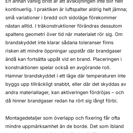
En annan vanlig brist är att avskiljningen inte blir helt
kontinuerlig. I praktiken är luftspalter aldrig helt jämna;
små variationer i bredd och sidoläge förekommer
nästan alltid. I träkonstruktioner förändras dessutom
spaltens geometri över tid när materialet rör sig. Om
brandskyddet inte klarar sådana toleranser finns
risken att mindre öppningar uppstår där brandgaser
ändå kan fortsätta uppåt vid en brand. Placeringen i
konstruktionen spelar också en avgörande roll.
Hamnar brandskyddet i ett läge där temperaturen inte
byggs upp tillräckligt snabbt, eller där det skyddas av
andra materiallager, kan aktiveringen fördröjas – och
då hinner brandgaser redan ha rört sig långt förbi.
Montagedetaljer som överlapp och fixering får ofta
mindre uppmärksamhet än de borde. Det som ibland